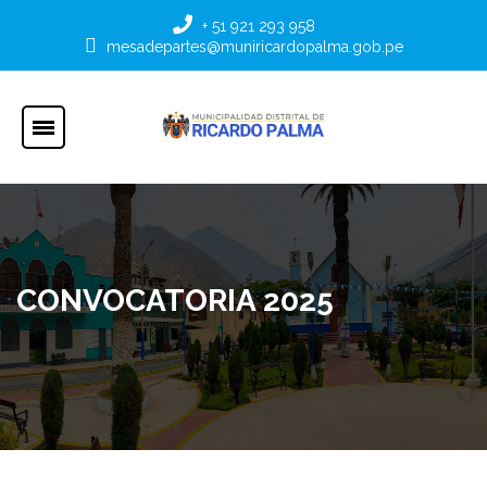
+ 51 921 293 958
mesadepartes@muniricardopalma.gob.pe
CONVOCATORIA 2025